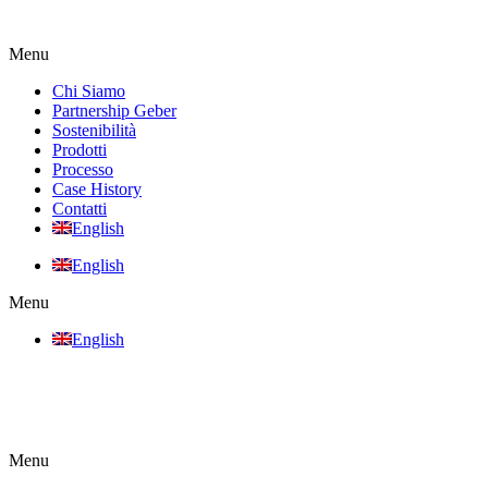
Vai
al
Menu
contenuto
Chi Siamo
Partnership Geber
Sostenibilità
Prodotti
Processo
Case History
Contatti
English
English
Menu
English
Menu