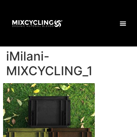
iMilani-
MIXCYCLING_1