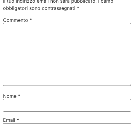
Il tuo indirizzo email non sarà pubblicato.
I campi
obbligatori sono contrassegnati
*
Commento
*
Nome
*
Email
*