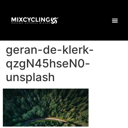
geran-de-klerk-
qzgN45hseN0-
unsplash